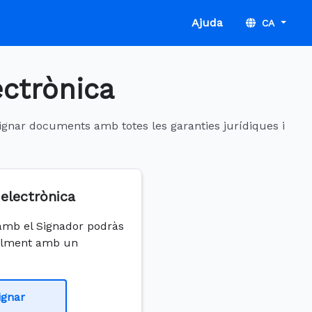
Ajuda
CA
ectrònica
 signar documents amb totes les garanties jurídiques i
electrònica
 amb el Signador podràs
talment amb un
ignar