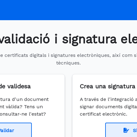
validació i signatura el
 certificats digitals i signatures electròniques, així com
tècniques.
de validesa
Crea una signatura 
gnatura d'un document
A través de l'integració
nt vàlida? Tens un
signar documents digi
 consultar-ne l'estat?
certificat electrònic.
Validar
S