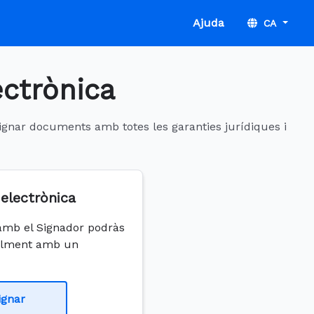
Ajuda
CA
ectrònica
 signar documents amb totes les garanties jurídiques i
electrònica
 amb el Signador podràs
talment amb un
ignar