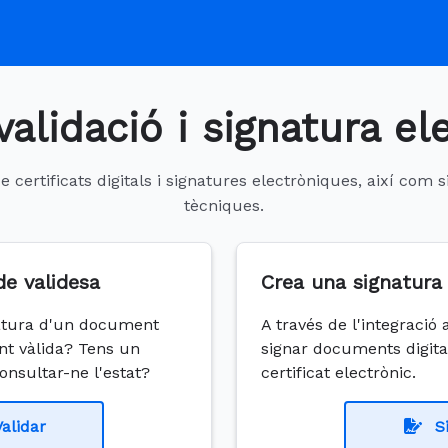
validació i signatura el
 certificats digitals i signatures electròniques, així com
tècniques.
de validesa
Crea una signatura 
gnatura d'un document
A través de l'integració
nt vàlida? Tens un
signar documents digi
 consultar-ne l'estat?
certificat electrònic.
Validar
S