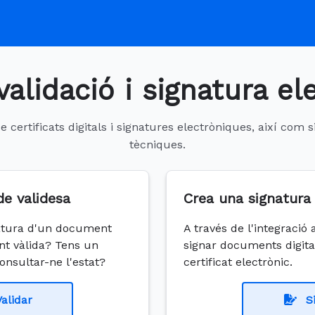
validació i signatura el
 certificats digitals i signatures electròniques, així com
tècniques.
de validesa
Crea una signatura 
gnatura d'un document
A través de l'integració
nt vàlida? Tens un
signar documents digi
 consultar-ne l'estat?
certificat electrònic.
Validar
S