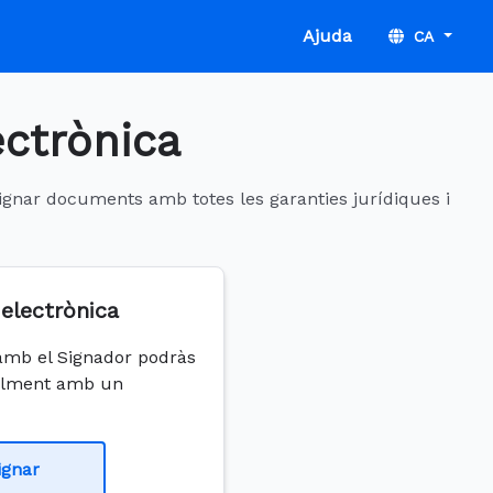
Ajuda
CA
ectrònica
 signar documents amb totes les garanties jurídiques i
electrònica
 amb el Signador podràs
talment amb un
ignar